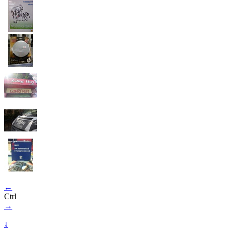
←
Ctrl
→
↓