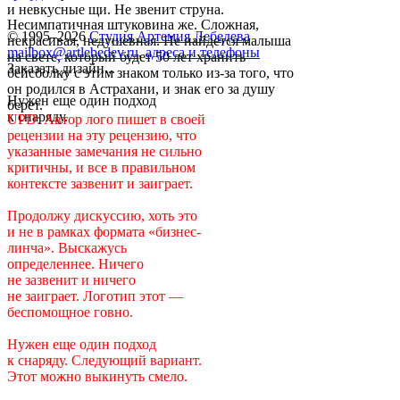
и невкусные щи. Не звенит струна.
Несимпатичная штуковина же. Сложная,
© 1995–2026
Студия Артемия Лебедева
некрасивая, недушевная. Не найдется малыша
mailbox@artlebedev.ru
,
адреса и телефоны
на свете, который будет 50 лет хранить
Заказать дизайн...
бейсболку с этим знаком только из-за того, что
он родился в Астрахани, и знак его за душу
Нужен еще один подход
берет.
к снаряду.
UPD: Автор лого пишет в своей
рецензии на эту рецензию, что
указанные замечания не сильно
критичны, и все в правильном
контексте зазвенит и заиграет.
Продолжу дискуссию, хоть это
и не в рамках формата «бизнес-
линча». Выскажусь
определеннее. Ничего
не зазвенит и ничего
не заиграет. Логотип этот —
беспомощное говно.
Нужен еще один подход
к снаряду. Следующий вариант.
Этот можно выкинуть смело.