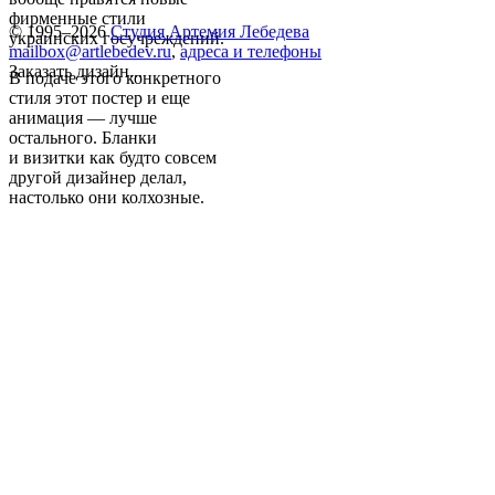
фирменные стили
© 1995–2026
Студия Артемия Лебедева
украинских госучреждений.
mailbox@artlebedev.ru
,
адреса и телефоны
Заказать дизайн...
В подаче этого конкретного
стиля этот постер и еще
анимация — лучше
остального. Бланки
и визитки как будто совсем
другой дизайнер делал,
настолько они колхозные.