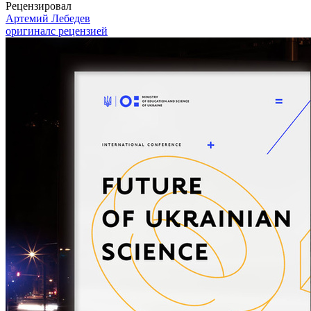
Рецензировал
Артемий Лебедев
оригинал
с рецензией