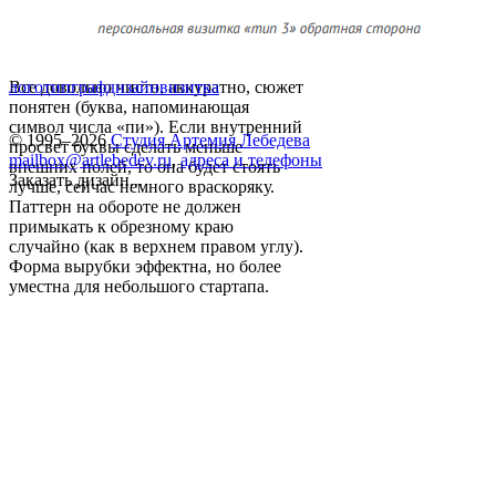
Все довольно чисто, аккуратно, сюжет
логотип
графдизайн
визитка
понятен (буква, напоминающая
символ числа «пи»). Если внутренний
© 1995–2026
Студия Артемия Лебедева
просвет буквы сделать меньше
mailbox@artlebedev.ru
,
адреса и телефоны
внешних полей, то она будет стоять
Заказать дизайн...
лучше, сейчас немного враскоряку.
Паттерн на обороте не должен
примыкать к обрезному краю
случайно (как в верхнем правом углу).
Форма вырубки эффектна, но более
уместна для небольшого стартапа.