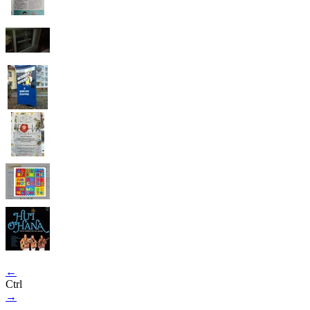
←
Ctrl
→