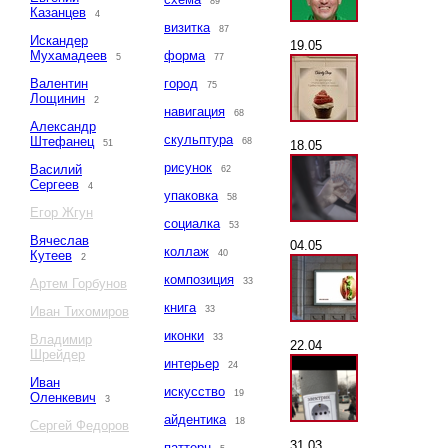
89
Казанцев
4
визитка
87
Искандер
19.05
Мухамадеев
форма
5
77
Валентин
город
75
Лощинин
2
навигация
68
Александр
скульптура
Штефанец
68
18.05
51
рисунок
Василий
62
Сергеев
4
упаковка
58
Егор Жгун
социалка
53
Вячеслав
04.05
коллаж
Кутеев
40
2
композиция
Артем Горбунов
33
книга
Иван Тихомиров
33
иконки
Владимир
33
22.04
Шрейдер
интерьер
24
Иван
искусство
19
Оленкевич
3
айдентика
18
Сергей Федоров
31.03
паттерн