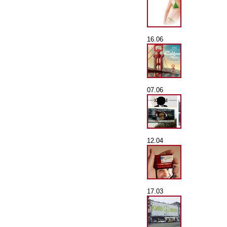
16.06
07.06
12.04
17.03