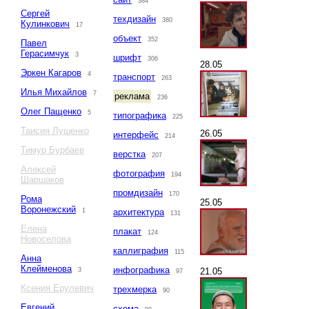
384
Сергей
техдизайн
380
Кулинкович
17
объект
352
Павел
Герасимчук
3
шрифт
306
28.05
Эркен Кагаров
4
транспорт
263
Илья Михайлов
7
реклама
236
Олег Пащенко
5
типографика
225
Таисия Лушенко
26.05
интерфейс
214
Тимур Бурбаев
верстка
207
Алексей
фотография
194
Шаршаков
промдизайн
170
Рома
25.05
Воронежский
1
архитектура
131
Елена
плакат
124
Новоселова
каллиграфия
115
Анна
Клейменова
инфографика
21.05
3
97
Ксения Ерулевич
трехмерка
90
Евгений
схема