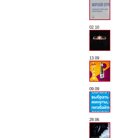
02.10
13.09
09.09
28.06