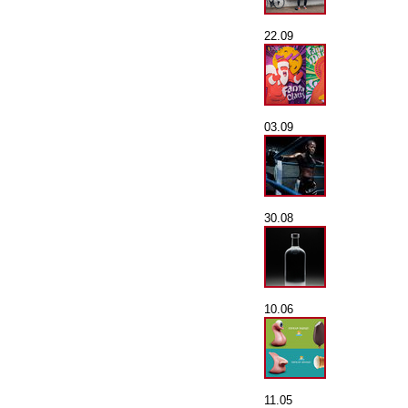
22.09
03.09
30.08
10.06
11.05