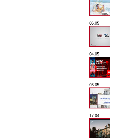
06.05
04.05
03.05
17.04