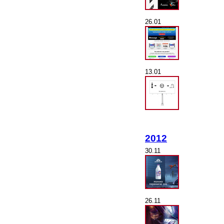
26.01
13.01
2012
30.11
26.11