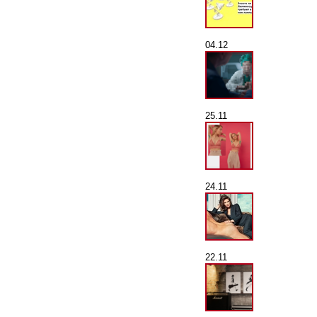
04.12
25.11
24.11
22.11