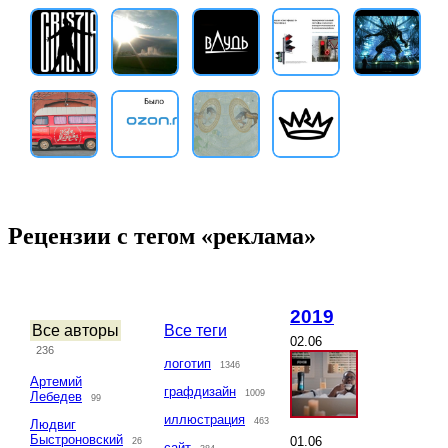
Рецензии с тегом «реклама»
2019
Все авторы
Все теги
02.06
236
логотип
1346
Артемий
графдизайн
1009
Лебедев
99
иллюстрация
463
Людвиг
Быстроновский
01.06
26
сайт