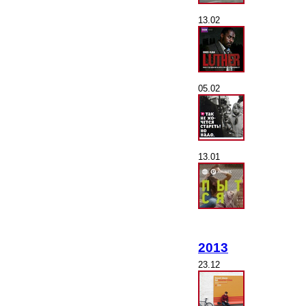
13.02
05.02
13.01
2013
23.12