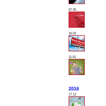
07.05
16.02
11.01
2016
17.12