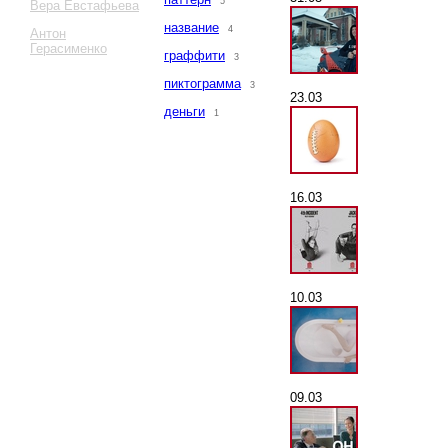
5
Вера Евстафьева
название
4
Антон
Герасименко
граффити
3
пиктограмма
3
23.03
деньги
1
16.03
10.03
09.03