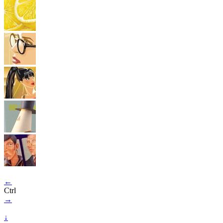
←
Ctrl
→
↓