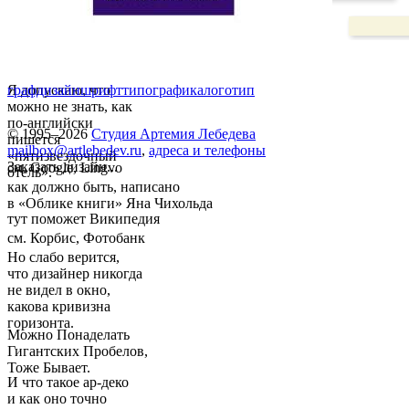
Я допускаю, что
графдизайн
шрифт
типографика
логотип
можно не знать, как
по-английски
© 1995–2026
Студия Артемия Лебедева
пишется
mailbox@artlebedev.ru
,
адреса и телефоны
«пятизвездочный
Заказать дизайн...
см. Google, Lingvo
отель».
как должно быть, написано
в «Облике книги» Яна Чихольда
тут поможет Википедия
см. Корбис, Фотобанк
Но слабо верится,
что дизайнер никогда
не видел в окно,
какова кривизна
горизонта.
Можно Понаделать
Гигантских Пробелов,
Тоже Бывает.
И что такое ар-деко
и как оно точно