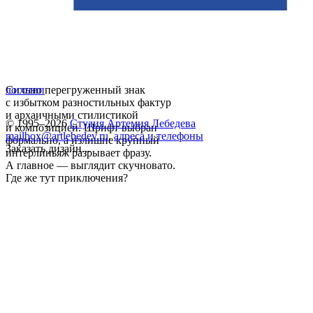
Сильно перегруженный знак
логотип
с избытком разностильных фактур
и архаичными стилистикой
© 1995–2026
Студия Артемия Лебедева
и композицией. Шрифт выбран
mailbox@artlebedev.ru
,
адреса и телефоны
формально, а излишне крупный
Заказать дизайн...
интерлиньяж разрывает фразу.
А главное — выглядит скучновато.
Где же тут приключения?