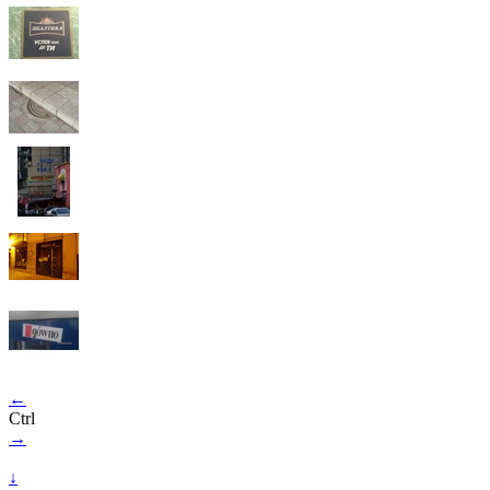
←
Ctrl
→
↓