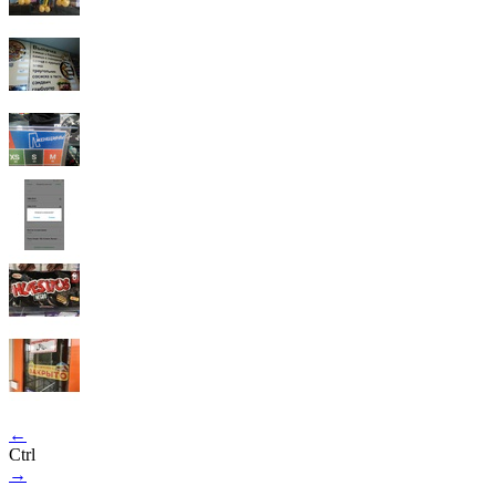
←
Ctrl
→