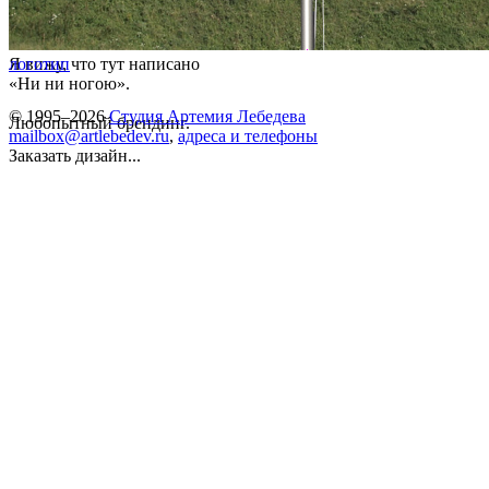
Я вижу, что тут написано
логотип
«Ни ни ногою».
© 1995–2026
Студия Артемия Лебедева
Любопытный брендинг.
mailbox@artlebedev.ru
,
адреса и телефоны
Заказать дизайн...