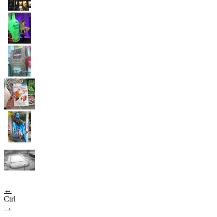
←
Ctrl
→