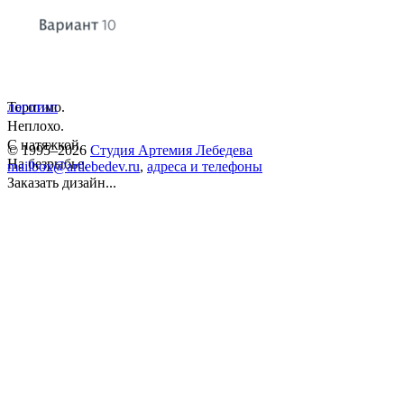
Терпимо.
логотип
Неплохо.
С натяжкой.
© 1995–2026
Студия Артемия Лебедева
На безрыбье.
mailbox@artlebedev.ru
,
адреса и телефоны
Заказать дизайн...