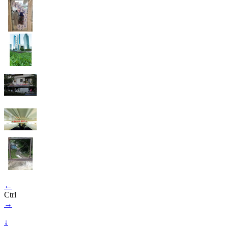
←
Ctrl
→
↓