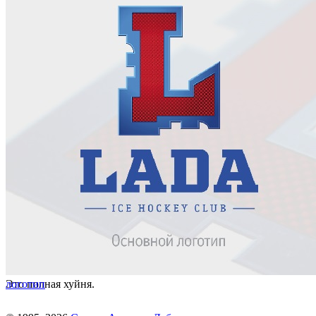
Это полная хуйня.
логотип