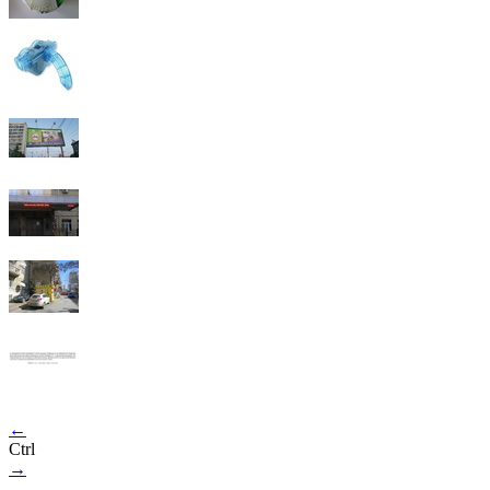
←
Ctrl
→