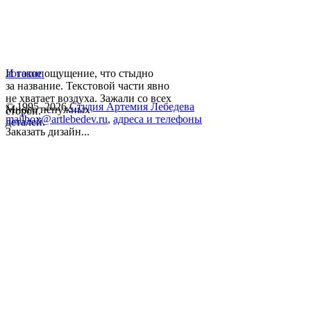
И такое ощущение, что стыдно
логотип
за название. Текстовой части явно
не хватает воздуха. Зажали со всех
© 1995–2026
Студия Артемия Лебедева
Много ненужных
сторон.
mailbox@artlebedev.ru
,
адреса и телефоны
деталей.
Заказать дизайн...