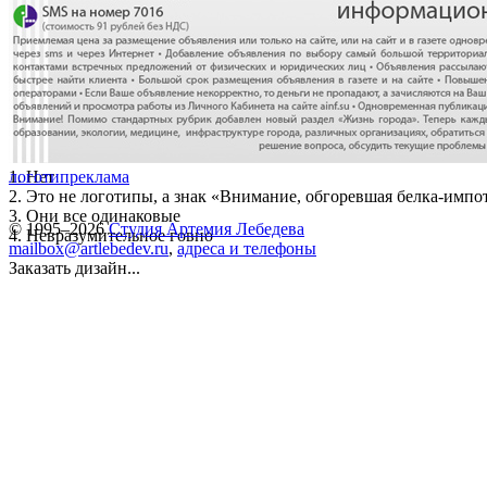
1. Нет
логотип
реклама
2. Это не логотипы, а знак «Внимание, обгоревшая белка-импо
3. Они все одинаковые
© 1995–2026
Студия Артемия Лебедева
4. Невразумительное говно
mailbox@artlebedev.ru
,
адреса и телефоны
Заказать дизайн...