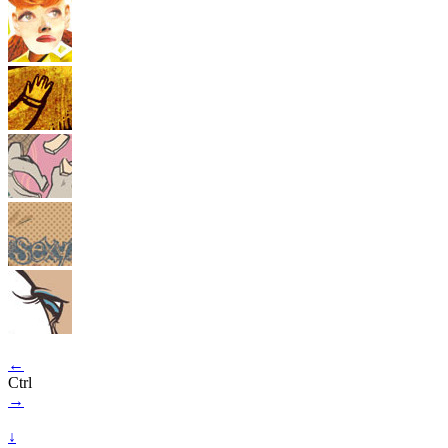
←
Ctrl
→
↓