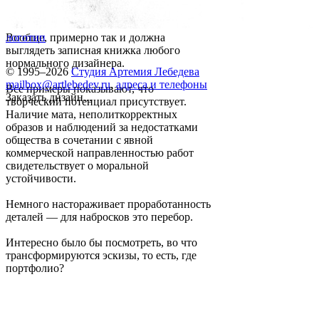
Вообще, примерно так и должна
логотип
выглядеть записная книжка любого
нормального дизайнера.
© 1995–2026
Студия Артемия Лебедева
mailbox@artlebedev.ru
,
адреса и телефоны
Все примеры показывают, что
Заказать дизайн...
творческий потенциал присутствует.
Наличие мата, неполиткорректных
образов и наблюдений за недостатками
общества в сочетании с явной
коммерческой направленностью работ
свидетельствует о моральной
устойчивости.
Немного настораживает проработанность
деталей — для набросков это перебор.
Интересно было бы посмотреть, во что
трансформируются эскизы, то есть, где
портфолио?