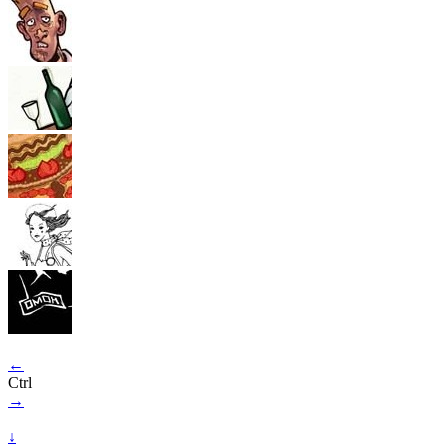
←
Ctrl
→
↓