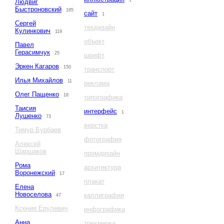
1
Людвиг
Быстроновский
185
сайт
1
Сергей
техдизайн
Кулинкович
119
объект
Павел
Герасимчук
25
шрифт
Эркен Кагаров
150
транспорт
Илья Михайлов
11
реклама
Олег Пащенко
18
типографика
Таисия
интерфейс
1
Лушенко
73
верстка
Тимур Бурбаев
фотография
Алексей
Шаршаков
промдизайн
Рома
архитектура
Воронежский
17
плакат
Елена
Новоселова
каллиграфия
47
Ксения Ерулевич
инфографика
Анна
трехмерка