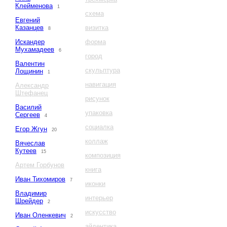
Клейменова
1
схема
Евгений
Казанцев
визитка
8
Искандер
форма
Мухамадеев
6
город
Валентин
скульптура
Лощинин
1
навигация
Александр
Штефанец
рисунок
Василий
упаковка
Сергеев
4
социалка
Егор Жгун
20
коллаж
Вячеслав
Кутеев
15
композиция
Артем Горбунов
книга
Иван Тихомиров
7
иконки
Владимир
интерьер
Шрейдер
2
искусство
Иван Оленкевич
2
айдентика