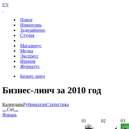
EN
Новое
Инвентарь
Задизайнено
Студия
Магазинус
Медиа
Экспресс
Иронов
Журналус
Бизнес-линч
Бизнес-линч за 2010 год
Календарь
Рубрикатор
Статистика
←
Ctrl
→
Январь
01
02
03