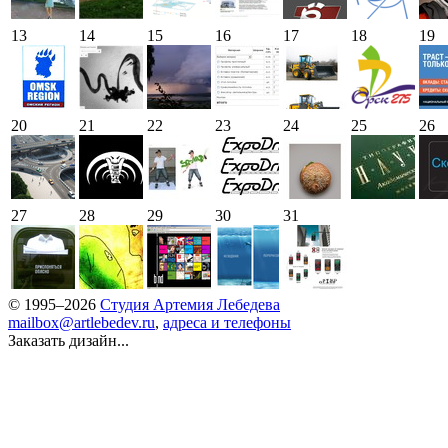
13
14
15
16
17
18
19
20
21
22
23
24
25
26
27
28
29
30
31
© 1995–2026
Студия Артемия Лебедева
mailbox@artlebedev.ru
,
адреса и телефоны
Заказать дизайн...