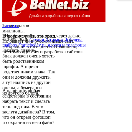
Таких знаков —
логотип
миллионы.
«Интернет-сайт» пишется через дефис.
В любом случае, это треш.
© 1995–2026
Студия Артемия Лебедева
Но бывает ли в русском языке сайт,
mailbox@artlebedev.ru
,
адреса и телефоны
который не в интернете? Правильно,
Заказать дизайн...
поэтому: «Дизайн и разработка сайтов».
Знак должен очень хотеть
быть родственником
шрифта. А шрифт —
родственником знака. Так
они и должны дружить,
а тут надпись из другой
оперы, а бумеранги
В наши дни любая
из другого балета.
секретарша в состоянии
набрать текст и сделать
тень под ним. В чем
заслуга дизайнера? В том,
что он открыл фотошоп
и сохранил из него файл?