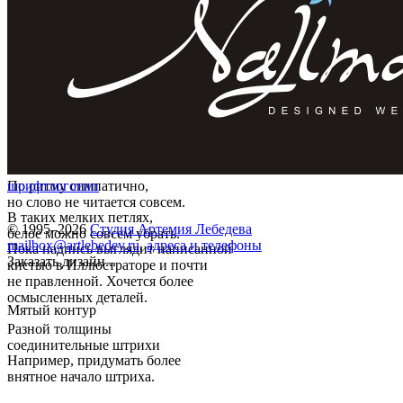
По ритму симпатично,
шрифт
логотип
но слово не читается совсем.
В таких мелких петлях,
© 1995–2026
Студия Артемия Лебедева
белое можно совсем убрать.
mailbox@artlebedev.ru
,
адреса и телефоны
Пока надпись выглядит написанной
Заказать дизайн...
кистью в Иллюстраторе и почти
не правленной. Хочется более
осмысленных деталей.
Мятый контур
Разной толщины
соединительные штрихи
Например, придумать более
внятное начало штриха.