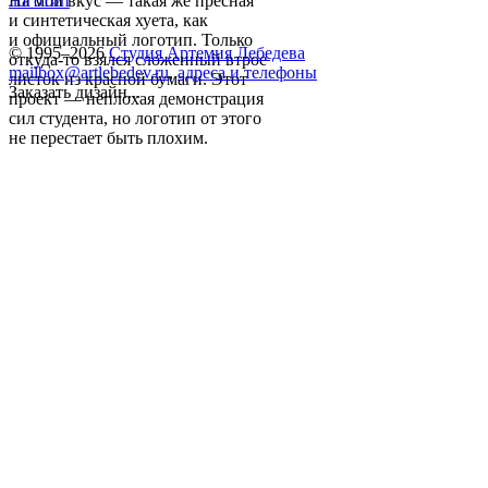
На мой вкус — такая же пресная
логотип
и синтетическая хуета, как
и официальный логотип. Только
© 1995–2026
Студия Артемия Лебедева
откуда-то взялся сложенный втрое
mailbox@artlebedev.ru
,
адреса и телефоны
листок из красной бумаги. Этот
Заказать дизайн...
проект — неплохая демонстрация
сил студента, но логотип от этого
не перестает быть плохим.