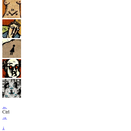
←
Ctrl
→
↓