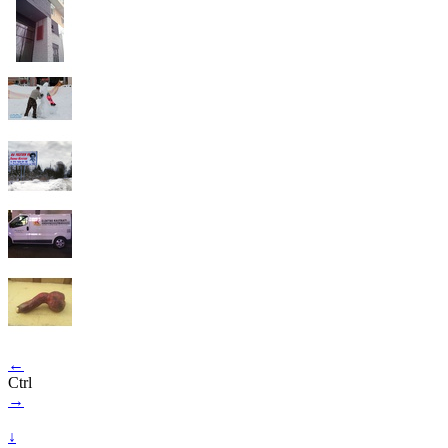
←
Ctrl
→
↓