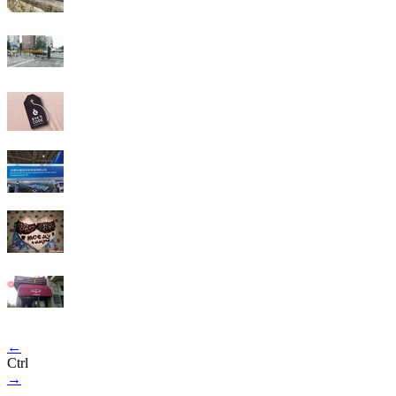
←
Ctrl
→