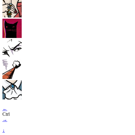
←
Ctrl
→
↓