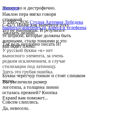
Невкусно и дистрофично.
логотип
Наклон пера мягко говоря
странный
© 1995–2026
Студия Артемия Лебедева
(–45?). Иначе как вывернув руку
mailbox@artlebedev.ru
,
адреса и телефоны
это не напишешь. В результате
Заказать дизайн...
те штрихи, которые должны быть
жирными, стали тонкими и это
Так ведь неудобно писать Н!
выглядит плохо.
У русской буквы «к» нет
выносного элемента, за очень
редким исключением, в случае
стилизации под латиницу.
Здесь это грубая ошибка.
Буквы чересчур тонкие и стоят слишком
тесно.
Вы увеличили размер
логотипа, а толщина линии
осталась прежней? Кнопка
Expand вам поможет...
Совсем слиплись.
Да, невесело.