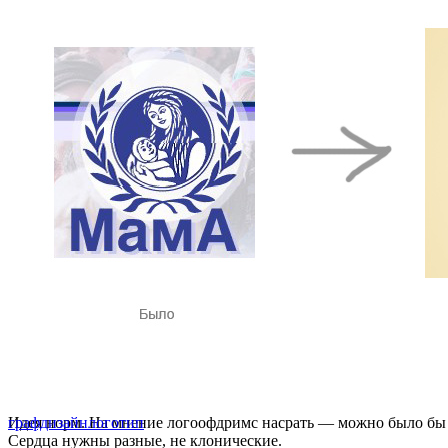
Идея норм. На мнение логоофдримс насрать — можно было бы 
графдизайн
логотип
Сердца нужны разные, не клонические.