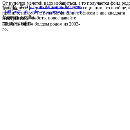
От куполов мечетей надо избавиться, а то получается фонд ро
© 1995–2026
Студия Артемия Лебедева
Почему ассоциация молчит, не знаю. Ассоциации это вообще, 
Бухары.
mailbox@artlebedev.ru
,
адреса и телефоны
правило, никому не нужные фикции с офисом в два квадрата
Заказать дизайн...
Хорош старьё любить, новое давайте
и ксероксом.
придумывайте.
Подпись серым болдом родом из 2003-
го.