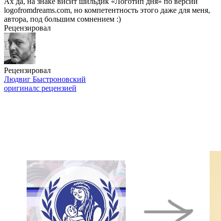
Ах да, на знаке висит шильдик «Логотип дня» по версии
logofromdreams.com, но компетентность этого даже для меня,
автора, под большим сомнением :)
Рецензировал
Рецензировал
Людвиг Быстроновский
оригинал
с рецензией