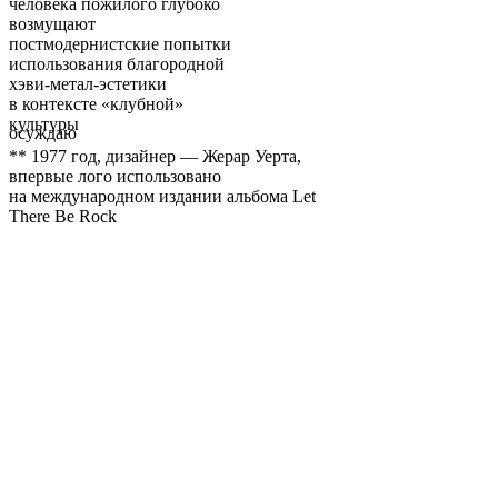
человека пожилого глубоко
возмущают
постмодернистские попытки
использования благородной
хэви-метал-эстетики
в контексте «клубной»
культуры
осуждаю
** 1977 год, дизайнер — Жерар Уерта,
впервые лого использовано
на международном издании альбома Let
There Be Rock