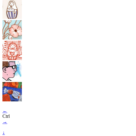
←
Ctrl
→
↓