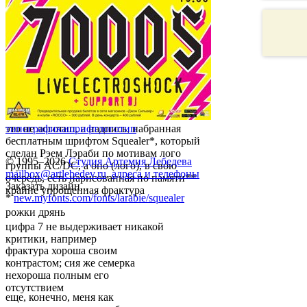
это не логотип, а надпись, набранная
типографика
шрифт
логотип
бесплатным шрифтом Squealer*, который
сделан Рэем Лэраби по мотивам лого
© 1995–2026
Студия Артемия Лебедева
группы AC/DC, а оно (лого), в свою
mailbox@artlebedev.ru
,
адреса и телефоны
очередь, есть нарисованная по памяти**
Заказать дизайн...
крайне упрощенная фрактура
*
new.myfonts.com/fonts/larabie/squealer
рожки дрянь
цифра 7 не выдерживает никакой
критики, например
фрактура хороша своим
контрастом; сия же семерка
нехороша полным его
отсутствием
еще, конечно, меня как