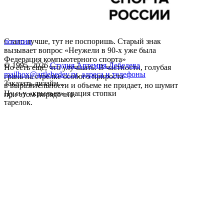
Стало лучше, тут не поспоришь. Старый знак
логотип
вызывает вопрос «Неужели в 90-х уже была
Федерация компьютерного спорта»
© 1995–2026
Студия Артемия Лебедева
Но есть еще, что улучшать. В частности, голубая
mailbox@artlebedev.ru
,
адреса и телефоны
грань на стрелке особого прироста
Заказать дизайн...
в выразительности и объеме не придает, но шумит
Ну и у «крыльев» грация стопки
при этом порядочно.
тарелок.