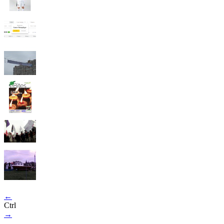
←
Ctrl
→