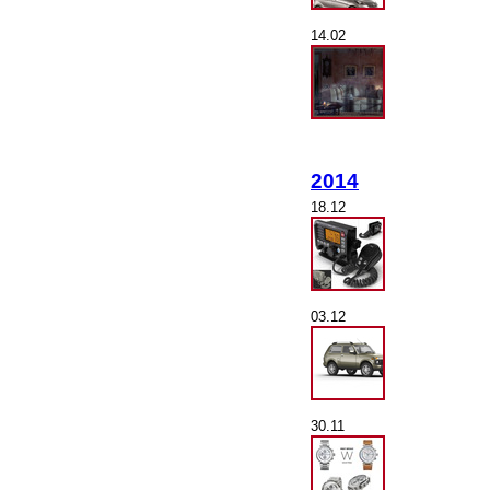
14.02
2014
18.12
03.12
30.11