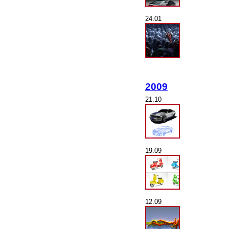
24.01
2009
21.10
19.09
12.09