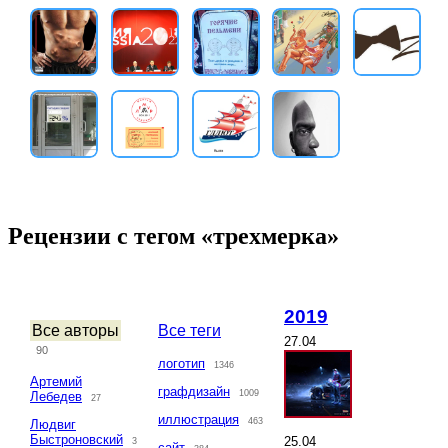
Рецензии с тегом «трехмерка»
2019
Все авторы
Все теги
27.04
90
логотип
1346
Артемий
графдизайн
1009
Лебедев
27
иллюстрация
463
Людвиг
Быстроновский
25.04
3
сайт