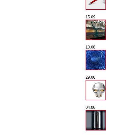
15.09
10.08
29.06
04.06