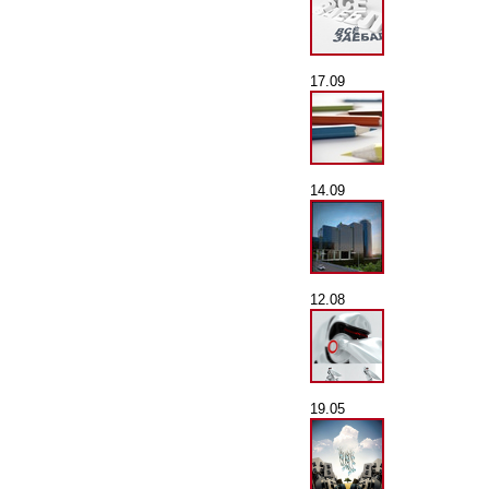
17.09
14.09
12.08
19.05