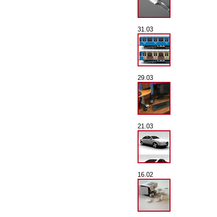
31.03
29.03
21.03
16.02