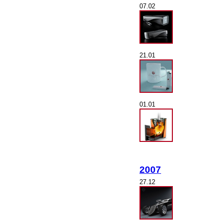
07.02
21.01
01.01
2007
27.12