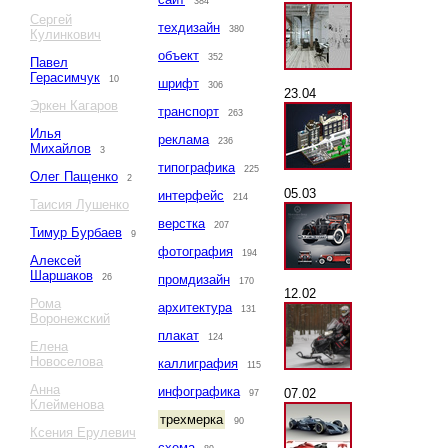
384
Сергей
техдизайн
380
Кулинкович
объект
352
Павел
Герасимчук
10
шрифт
306
23.04
Эркен Кагаров
транспорт
263
Илья
реклама
236
Михайлов
3
типографика
225
Олег Пащенко
2
05.03
интерфейс
214
Таисия Лушенко
верстка
207
Тимур Бурбаев
9
фотография
194
Алексей
Шаршаков
26
промдизайн
170
12.02
Рома
архитектура
131
Воронежский
плакат
124
Елена
Новоселова
каллиграфия
115
Анна
инфографика
07.02
97
Клейменова
трехмерка
90
Ксения Ерулевич
схема