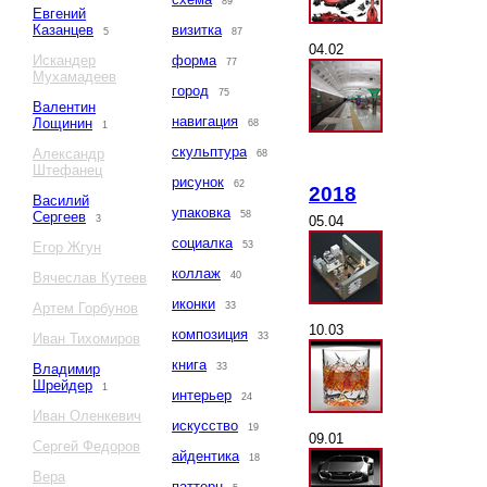
89
Евгений
Казанцев
визитка
5
87
04.02
Искандер
форма
77
Мухамадеев
город
75
Валентин
навигация
Лощинин
68
1
скульптура
Александр
68
Штефанец
рисунок
62
2018
Василий
упаковка
Сергеев
58
05.04
3
социалка
Егор Жгун
53
коллаж
Вячеслав Кутеев
40
иконки
Артем Горбунов
33
10.03
композиция
Иван Тихомиров
33
книга
Владимир
33
Шрейдер
1
интерьер
24
Иван Оленкевич
искусство
19
09.01
Сергей Федоров
айдентика
18
Вера
паттерн