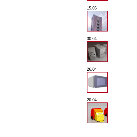
15.05
30.04
26.04
20.04