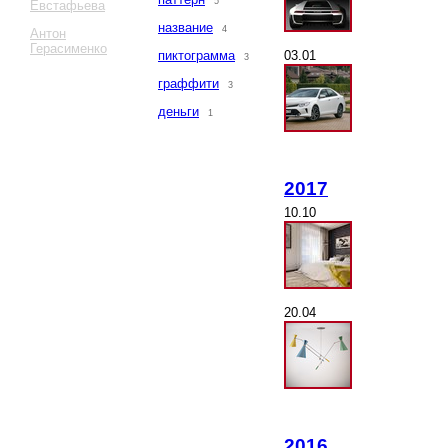
5
Евстафьева
название
4
Антон
Герасименко
03.01
пиктограмма
3
граффити
3
деньги
1
2017
10.10
20.04
2016