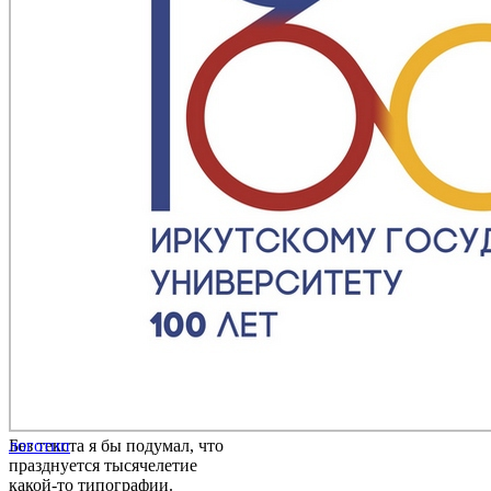
Без текста я бы подумал, что
логотип
празднуется тысячелетие
какой-то типографии.