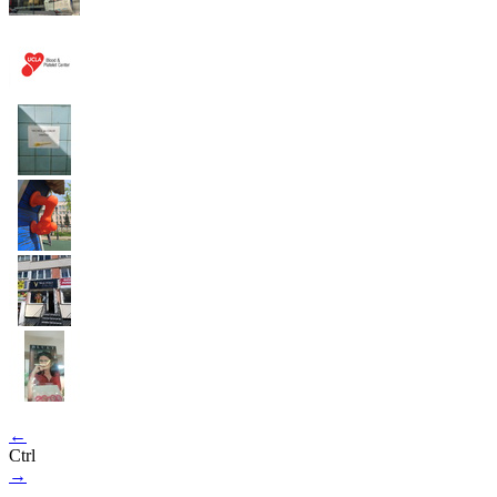
←
Ctrl
→