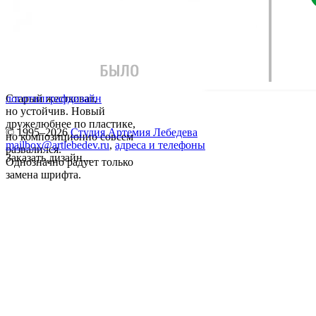
Старый жестковат,
логотип
графдизайн
но устойчив. Новый
дружелюбнее по пластике,
© 1995–2026
Студия Артемия Лебедева
но композиционно совсем
mailbox@artlebedev.ru
,
адреса и телефоны
развалился.
Заказать дизайн...
Однозначно радует только
замена шрифта.