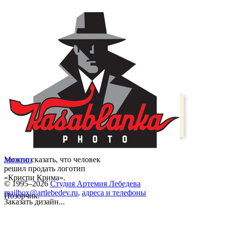
Можно сказать, что человек
логотип
решил продать логотип
«Криспи Крима».
© 1995–2026
Студия Артемия Лебедева
mailbox@artlebedev.ru
,
адреса и телефоны
Позорчик.
Заказать дизайн...