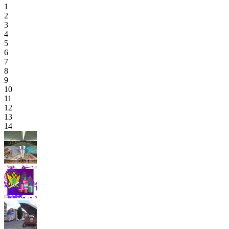
1
2
3
4
5
6
7
8
9
10
11
12
13
14