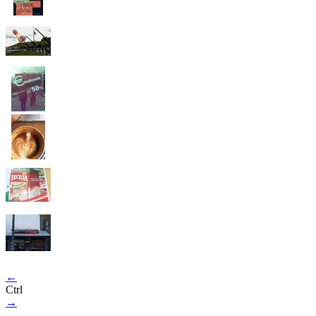
←
Ctrl
→