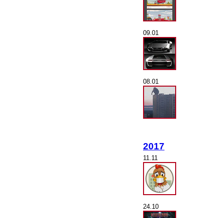
09.01
08.01
2017
11.11
24.10