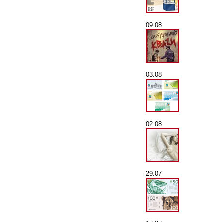
09.08
03.08
02.08
29.07