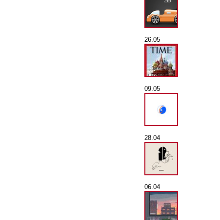
26.05
09.05
28.04
06.04