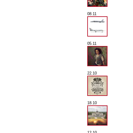
08.11
05.11
22.10
18.10
12.10