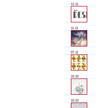
12.11
11.11
07.11
15.10
10.10