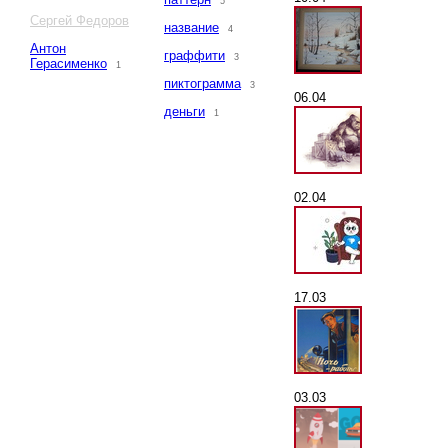
5
Сергей Федоров
название
4
Антон
граффити
3
Герасименко
1
пиктограмма
3
06.04
деньги
1
02.04
17.03
03.03