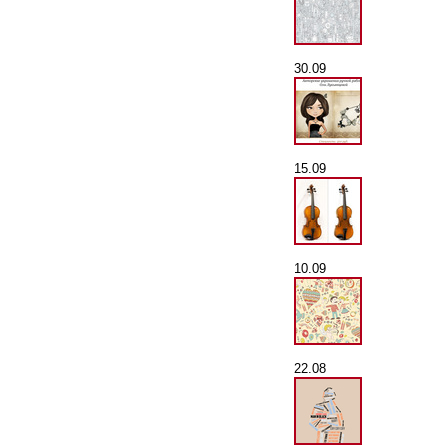
30.09
15.09
10.09
22.08