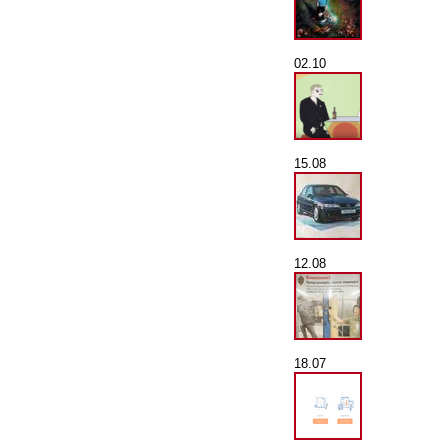
02.10
15.08
12.08
18.07