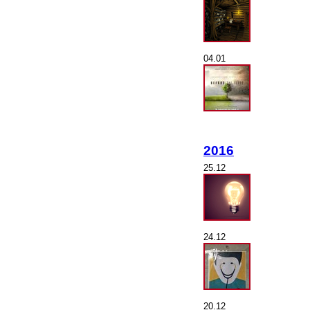
04.01
2016
25.12
24.12
20.12