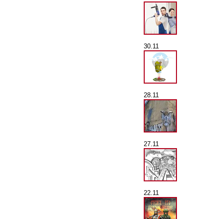
30.11
28.11
27.11
22.11