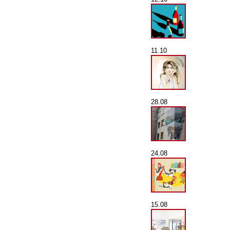
11.10
28.08
24.08
15.08