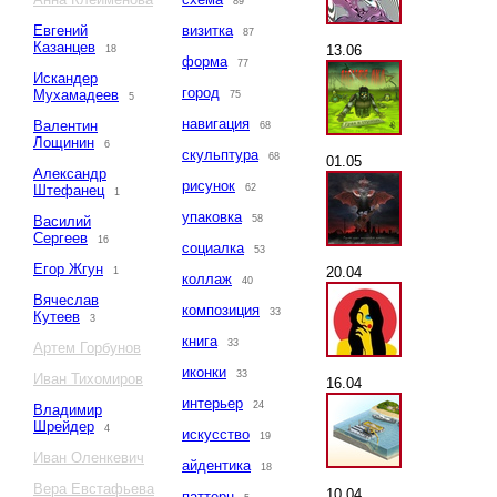
89
Евгений
визитка
87
Казанцев
13.06
18
форма
77
Искандер
город
Мухамадеев
75
5
навигация
Валентин
68
Лощинин
6
скульптура
68
01.05
Александр
рисунок
Штефанец
62
1
упаковка
Василий
58
Сергеев
16
социалка
53
Егор Жгун
20.04
1
коллаж
40
Вячеслав
композиция
33
Кутеев
3
книга
33
Артем Горбунов
иконки
33
Иван Тихомиров
16.04
интерьер
24
Владимир
Шрейдер
4
искусство
19
Иван Оленкевич
айдентика
18
Вера Евстафьева
10.04
паттерн