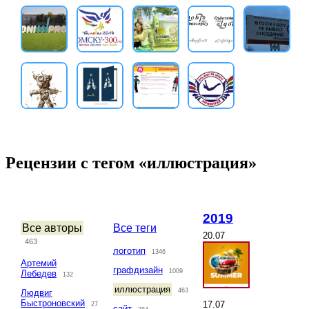
Рецензии с тегом «иллюстрация»
2019
Все авторы
Все теги
20.07
463
логотип
1346
Артемий
графдизайн
1009
Лебедев
132
иллюстрация
463
Людвиг
Быстроновский
17.07
27
сайт