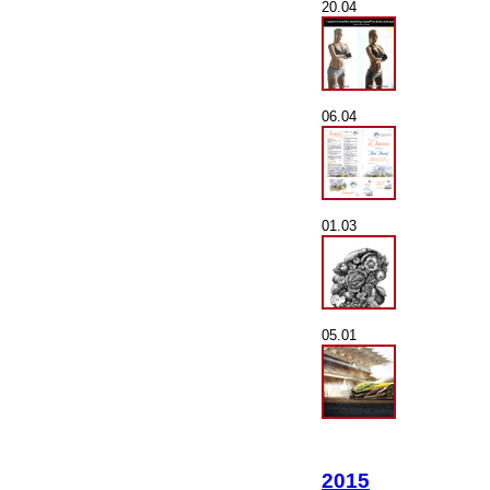
20.04
06.04
01.03
05.01
2015