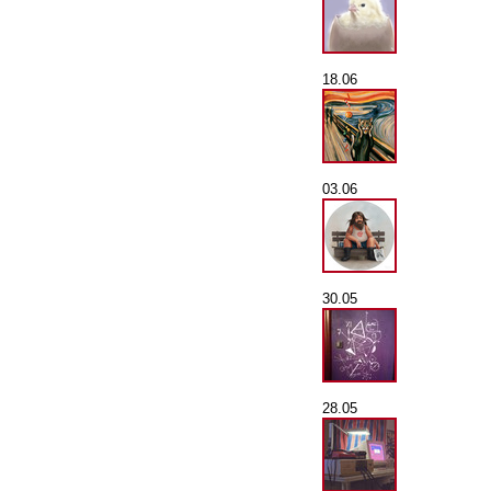
18.06
03.06
30.05
28.05