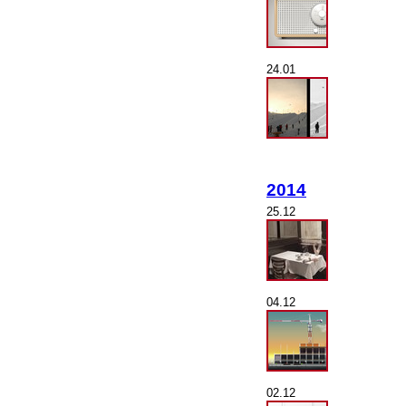
24.01
2014
25.12
04.12
02.12