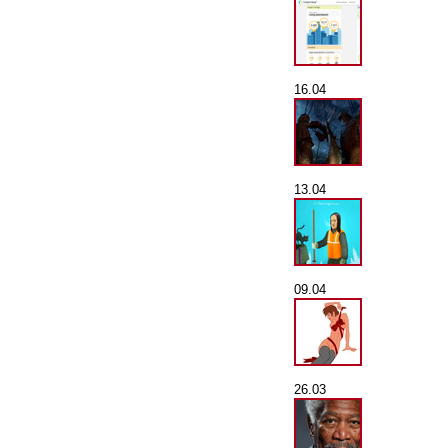
16.04
13.04
09.04
26.03