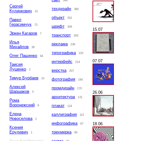
384
Сергей
техдизайн
380
Кулинкович
10
объект
352
Павел
Герасимчук
73
шрифт
306
15.07
Эркен Кагаров
7
транспорт
263
Илья
реклама
236
Михайлов
36
типографика
225
Олег Пащенко
94
07.07
интерфейс
214
Таисия
Лушенко
2
верстка
207
Тимур Бурбаев
10
фотография
194
Алексей
промдизайн
170
Шаршаков
26.06
5
архитектура
131
Рома
Воронежский
плакат
9
124
Елена
каллиграфия
115
Новоселова
2
инфографика
18.06
97
Ксения
Ерулевич
трехмерка
1
90
Анна Клейменова
схема