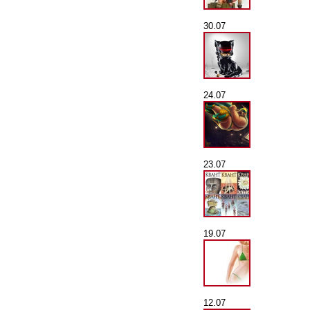
30.07
24.07
23.07
19.07
12.07