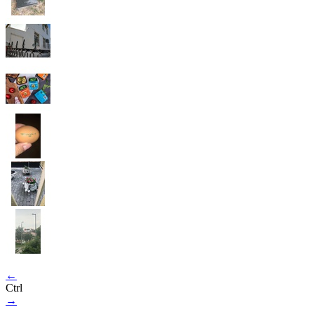
←
Ctrl
→