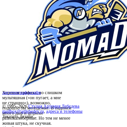
Хорошая графика, но слишком
логотип
графдизайн
мультяшная («он пугает, а мне
не страшно»), возможно,
© 1995–2026
Студия Артемия Лебедева
подошло бы молодежке. В надписи
mailbox@artlebedev.ru
,
адреса и телефоны
много дыр и штрихи
Заказать дизайн...
разнокалиберные. Но тем не менее
живая штука, не скучная.