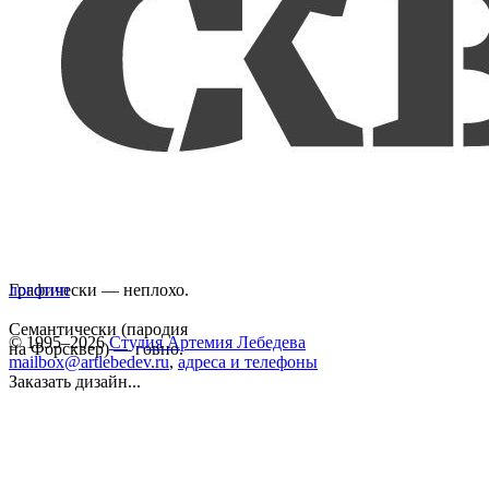
Графически — неплохо.
логотип
Семантически (пародия
© 1995–2026
Студия Артемия Лебедева
на Форсквер) — говно.
mailbox@artlebedev.ru
,
адреса и телефоны
Заказать дизайн...