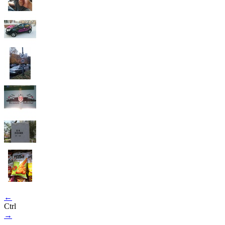
←
Ctrl
→