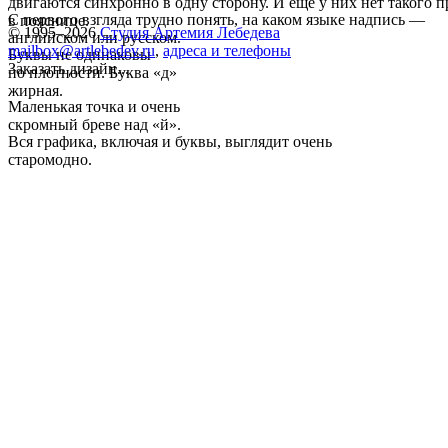
двигаются синхронно в одну сторону. И еще у них нет такого п
С первого взгляда трудно понять, на каком языке надпись —
в пояснице.
© 1995–2026
Студия Артемия Лебедева
английском или русском.
mailbox@artlebedev.ru
,
адреса и телефоны
Буквы не одинаковы
Заказать дизайн...
по плотности. Буква «д»
жирная.
Маленькая точка и очень
скромный бреве над «й».
Вся графика, включая и буквы, выглядит очень
старомодно.