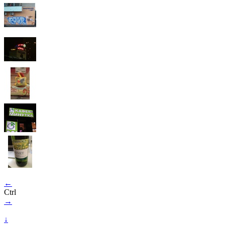
←
Ctrl
→
↓