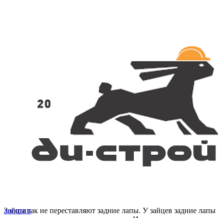
Зайцы так не переставляют задние лапы. У зайцев задние лапы
логотип