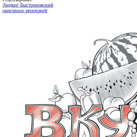
Людвиг Быстроновский
оригинал
с рецензией