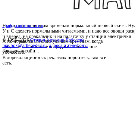
Ну что, по нынешним временам нормальный первый скетч. Ну
графдизайн
логотип
У и С сделать нормальными читаемыми, и надо все овощи рас
и вперед, на оракальчик и на палаточку у станции электрички.
© 1995–2026
Студия Артемия Лебедева
А по нормальным олдскульным временам, когда
mailbox@artlebedev.ru
,
адреса и телефоны
арбузы не тошнило виноградом — невкусное
Заказать дизайн...
убожество.
В дореволюционных рекламах поройтесь, там все
есть.