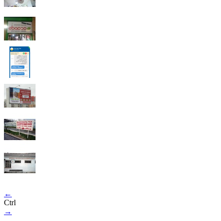
←
Ctrl
→