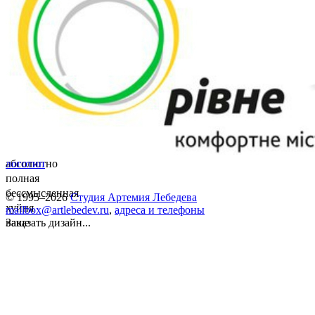
абсолютно
логотип
полная
бессмысленная
© 1995–2026
Студия Артемия Лебедева
хуйня
mailbox@artlebedev.ru
,
адреса и телефоны
ваще
Заказать дизайн...