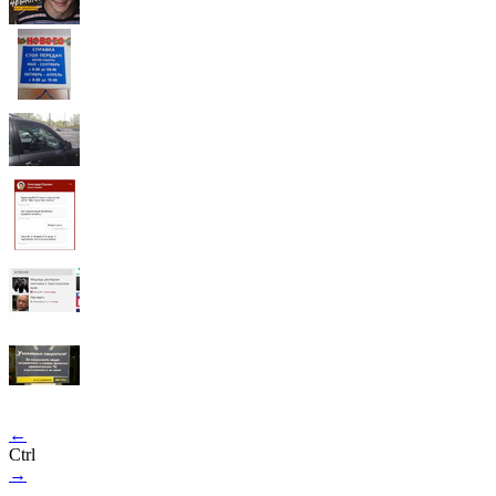
←
Ctrl
→