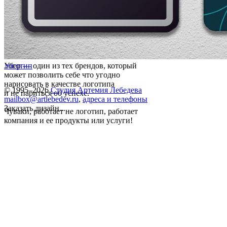
Убер — один из тех брендов, который
логотип
может позволить себе что угодно
нарисовать в качестве логотипа
© 1995–2026
Студия Артемия Лебедева
и не париться об успехе.
mailbox@artlebedev.ru
,
адреса и телефоны
Заказать дизайн...
Чуваки, работает не логотип, работает
компания и ее продукты или услуги!