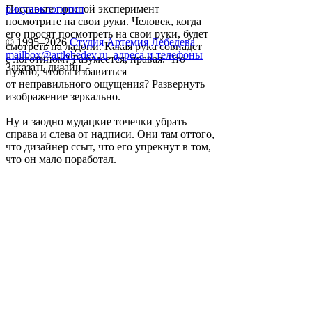
Поставьте простой эксперимент —
рисунок
логотип
посмотрите на свои руки. Человек, когда
его просят посмотреть на свои руки, будет
© 1995–2026
Студия Артемия Лебедева
смотреть на ладони. Какая рука совпадет
mailbox@artlebedev.ru
,
адреса и телефоны
с логотипом? Разумеется, правая. Что
Заказать дизайн...
нужно, чтобы избавиться
от неправильного ощущения? Развернуть
изображение зеркально.
Ну и заодно мудацкие точечки убрать
справа и слева от надписи. Они там оттого,
что дизайнер ссыт, что его упрекнут в том,
что он мало поработал.