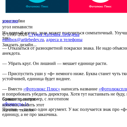
угол любви
логотип
угол ненависти
На первый взгляд, знак может получиться симпатичный. Улуч
© 1995–2026
Студия Артемия Лебедева
так:
mailbox@artlebedev.ru
,
адреса и телефоны
Заказать дизайн...
— Отказаться от разноцветной покраски знака. Не надо объясня
анекдота.
— Убрать круг. Он лишний — мешает единице расти.
— Приспустить уши у «ф» немного ниже. Буква станет чуть тя
устойчивей, единица будет виднее.
— Вместо
«Фотолюкс Плюс»
написать название
«Фотолюкспл
и попробовать убедить директора. Хотя тут настаивать не буду,
Сравните, например, с логотипом
больше нравится.
«Формулы-1»
конечно, любить этот
Против — только один аргумент. У вас получается знак про «ф
логотип тяжело.
единицу, а не про заказчика.