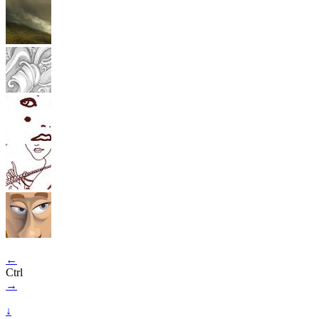
←
Ctrl
→
↓