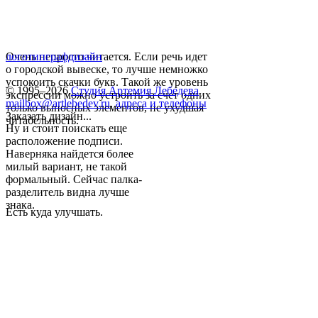
Очень непросто читается. Если речь идет
логотип
графдизайн
о городской вывеске, то лучше немножко
успокоить скачки букв. Такой же уровень
© 1995–2026
Студия Артемия Лебедева
экспрессии можно устроить за счет одних
mailbox@artlebedev.ru
,
адреса и телефоны
только выносных элементов, не ухудшая
Заказать дизайн...
читабельность.
Ну и стоит поискать еще
расположение подписи.
Наверняка найдется более
милый вариант, не такой
формальный. Сейчас палка-
разделитель видна лучше
знака.
Есть куда улучшать.