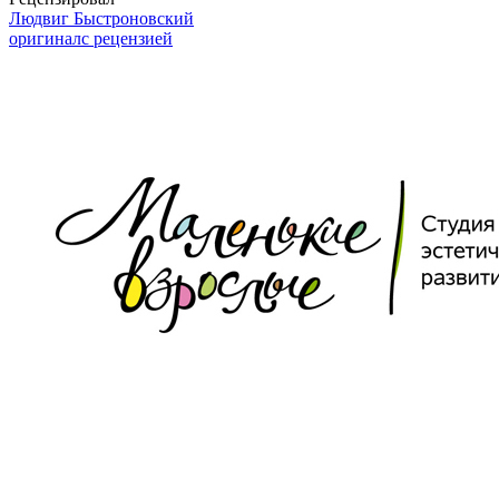
Людвиг Быстроновский
оригинал
с рецензией