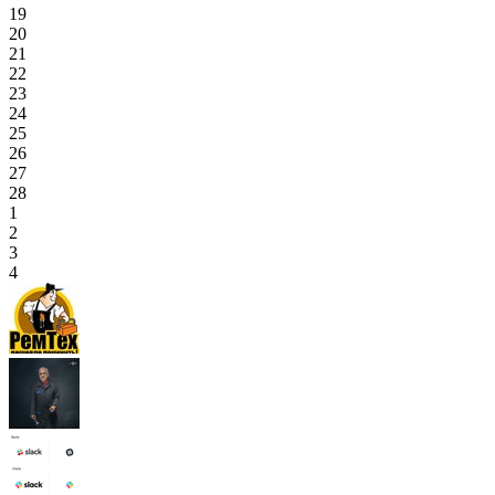
19
20
21
22
23
24
25
26
27
28
1
2
3
4