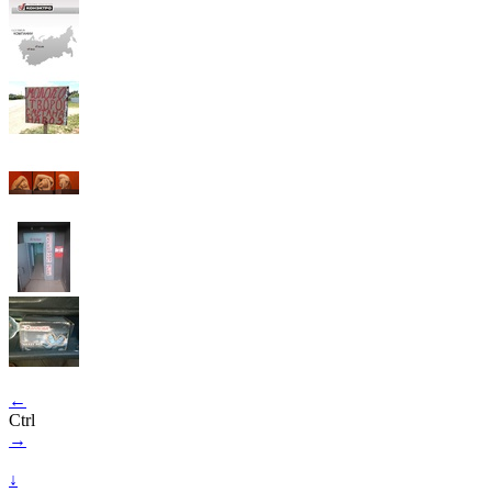
←
Ctrl
→
↓