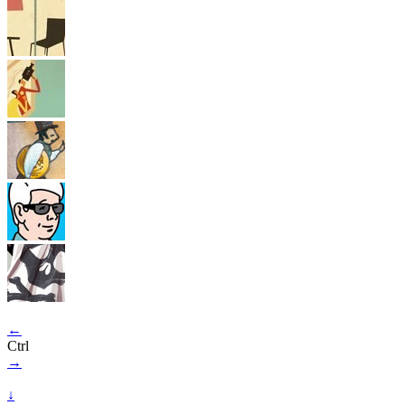
←
Ctrl
→
↓