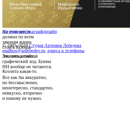
На этом месте
логотип
верстка
графдизайн
должна по всем
законам жанра
© 1995–2026
Студия Артемия Лебедева
стоять Ксюша.
mailbox@artlebedev.ru
,
адреса и телефоны
Заказать дизайн...
Это очень плохой
графический ход. Буквы
НН вообще не читаются.
Коэлита какая-то.
Все как бы аккуратно,
но бессмысленно,
неинтересно, стандартно,
невкусно, вторично
и никому не нужно.