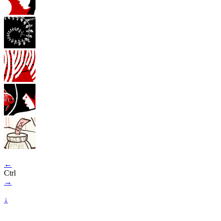
←
Ctrl
→
↓