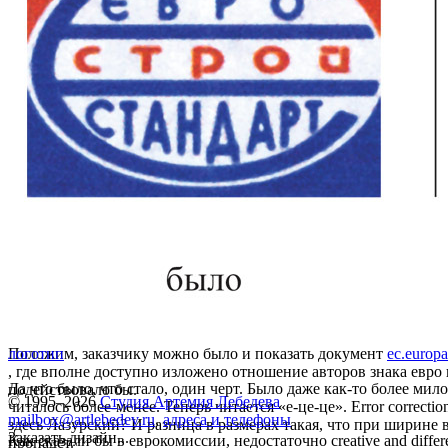
Положим, заказчику можно было и показать документ
логотип
ec.europ
, где вполне доступно изложено отношение авторов знака евро
Да что было, что стало, один черт. Было даже как-то более мил
подействовало бы.
© 1995–2026
Студия Артемия Лебедева
читалось более-менее. Теперь читается «е-це-це». Error correct
mailbox@artlebedev.ru
,
адреса и телефоны
здесь Лазурский? И разница в размерах такая, что при ширине 
Заказать дизайн...
Как сказали бы в еврокомиссии, недостаточно creative and differe
пропадет.