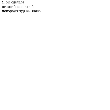
Я бы сделала
нижний выносной
«ss» чересчур высокие.
покороче.