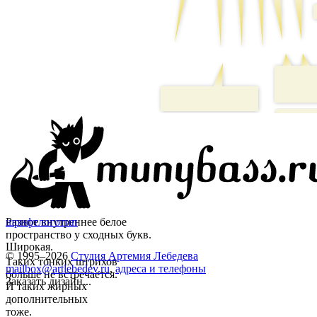
Разное внутреннее белое
шрифт
логотип
пространство у сходных букв.
Широкая.
© 1995–2026
Студия Артемия Лебедева
Таких тонких штрихов
mailbox@artlebedev.ru
,
адреса и телефоны
больше не встречается.
Заказать дизайн...
И таких жирных
дополнительных
тоже.