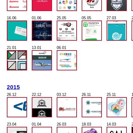
16.06
01.06
25.05
05.05
27.03
21.01
13.01
06.01
2015
26.12
22.12
03.12
26.11
25.11
23.04
01.04
26.03
18.03
14.03