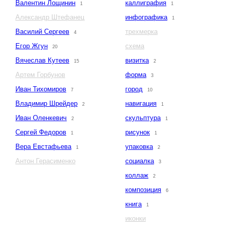
Валентин Лощинин
каллиграфия
1
1
Александр Штефанец
инфографика
1
Василий Сергеев
трехмерка
4
Егор Жгун
схема
20
Вячеслав Кутеев
визитка
15
2
Артем Горбунов
форма
3
Иван Тихомиров
город
7
10
Владимир Шрейдер
навигация
2
1
Иван Оленкевич
скульптура
2
1
Сергей Федоров
рисунок
1
1
Вера Евстафьева
упаковка
1
2
Антон Герасименко
социалка
3
коллаж
2
композиция
6
книга
1
иконки