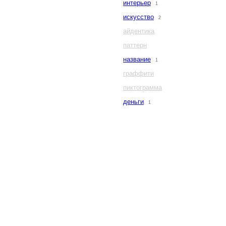
интерьер
1
искусство
2
айдентика
паттерн
название
1
граффити
пиктограмма
деньги
1