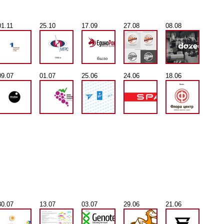
01.11
25.10
17.09
27.08
08.08
09.07
01.07
25.06
24.06
18.06
30.07
13.07
03.07
29.06
21.06