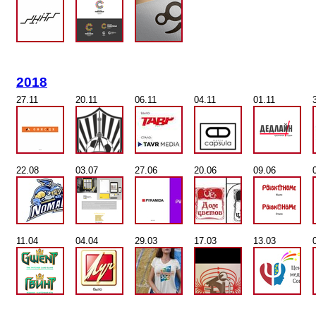
2018
27.11
20.11
06.11
04.11
01.11
22.08
03.07
27.06
20.06
09.06
11.04
04.04
29.03
17.03
13.03