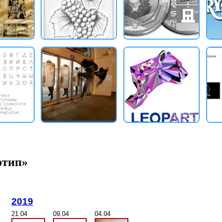
отип»
2019
21.04
09.04
04.04