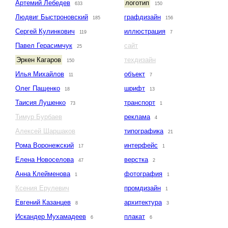
Артемий Лебедев
логотип
633
150
Людвиг Быстроновский
графдизайн
185
156
Сергей Кулинкович
иллюстрация
119
7
Павел Герасимчук
сайт
25
Эркен Кагаров
техдизайн
150
Илья Михайлов
объект
11
7
Олег Пащенко
шрифт
18
13
Таисия Лушенко
транспорт
73
1
Тимур Бурбаев
реклама
4
Алексей Шаршаков
типографика
21
Рома Воронежский
интерфейс
17
1
Елена Новоселова
верстка
47
2
Анна Клейменова
фотография
1
1
Ксения Ерулевич
промдизайн
1
Евгений Казанцев
архитектура
8
3
Искандер Мухамадеев
плакат
6
6