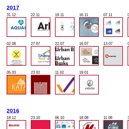
2017
31.12
22.11
19.11
16.11
07.11
02.08
27.07
22.07
16.07
13.07
05.03
23.02
11.02
19.01
2016
18.12
23.10
06.10
18.08
11.08