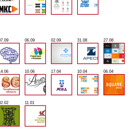
07.09
06.09
02.09
31.08
27.08
14.06
10.06
17.04
10.04
06.04
02.02
11.01