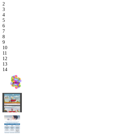
2
3
4
5
6
7
8
9
10
11
12
13
14