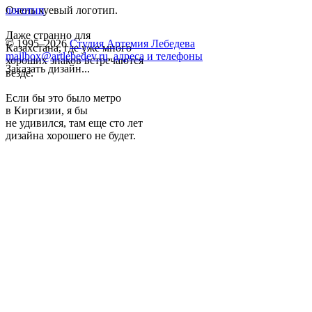
Очень хуевый логотип.
логотип
Даже странно для
© 1995–2026
Студия Артемия Лебедева
Казахстана, где уже много
mailbox@artlebedev.ru
,
адреса и телефоны
хороших знаков встречаются
Заказать дизайн...
везде.
Если бы это было метро
в Киргизии, я бы
не удивился, там еще сто лет
дизайна хорошего не будет.