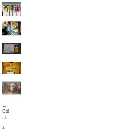
←
Ctrl
→
↓