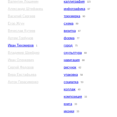
Валентин Лощинин
каллиграфия
115
Александр Штефанец
инфографика
97
Василий Сергеев
трехмерка
90
Егор Жгун
схема
89
Вячеслав Кутеев
визитка
87
Артем Горбунов
форма
77
Иван Тихомиров
город
1
75
Владимир Шрейдер
скульптура
68
Иван Оленкевич
навигация
68
Сергей Федоров
рисунок
62
Вера Евстафьева
упаковка
58
Антон Герасименко
социалка
53
коллаж
40
композиция
33
книга
33
иконки
33