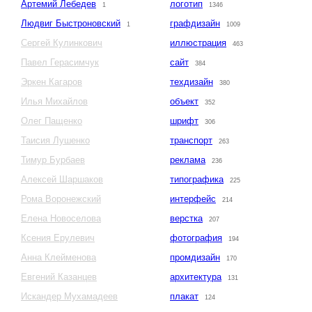
Артемий Лебедев
логотип
1
1346
Людвиг Быстроновский
графдизайн
1
1009
Сергей Кулинкович
иллюстрация
463
Павел Герасимчук
сайт
384
Эркен Кагаров
техдизайн
380
Илья Михайлов
объект
352
Олег Пащенко
шрифт
306
Таисия Лушенко
транспорт
263
Тимур Бурбаев
реклама
236
Алексей Шаршаков
типографика
225
Рома Воронежский
интерфейс
214
Елена Новоселова
верстка
207
Ксения Ерулевич
фотография
194
Анна Клейменова
промдизайн
170
Евгений Казанцев
архитектура
131
Искандер Мухамадеев
плакат
124